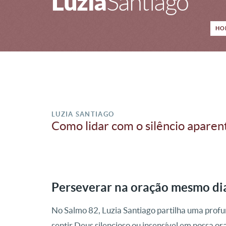
Luzia
Santiago
HO
LUZIA SANTIAGO
Como lidar com o silêncio apare
Perseverar na oração mesmo dia
No Salmo 82, Luzia Santiago partilha uma pr
sentir Deus silencioso ou insensível em nossa or