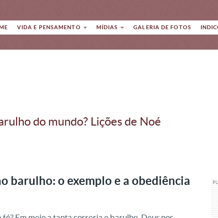
ME
VIDA E PENSAMENTO
MÍDIAS
GALERIA DE FOTOS
INDI
arulho do mundo? Lições de Noé
ao barulho: o exemplo e a obediência
P
 fé?
Em meio a tanta correria e barulho, Deus nos