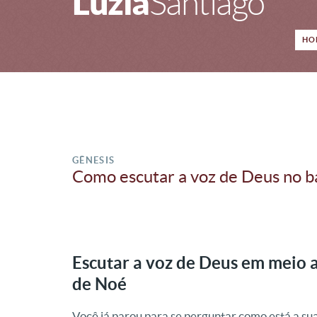
Luzia
Santiago
HO
GÊNESIS
Como escutar a voz de Deus no b
Escutar a voz de Deus em meio 
de Noé
Você já parou para se perguntar
como está a sua