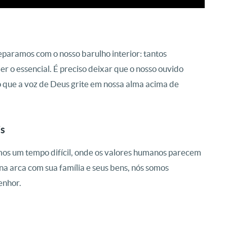
deparamos com o nosso
barulho interior
: tantos
r o essencial
. É preciso deixar que o nosso ouvido
o que a voz de Deus grite em nossa alma acima de
is
os um tempo difícil, onde os valores humanos parecem
a arca com sua família e seus bens, nós somos
Senhor
.