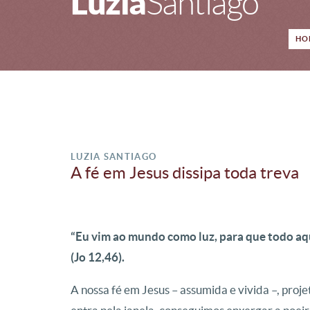
Luzia
Santiago
HO
LUZIA SANTIAGO
A fé em Jesus dissipa toda treva
“Eu vim ao mundo como luz, para que todo aq
(Jo 12,46).
A nossa fé em Jesus – assumida e vivida –, proj