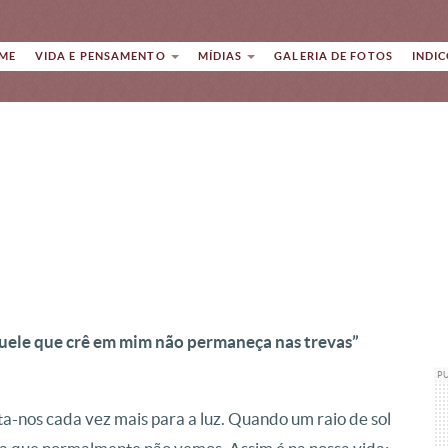
ME
VIDA E PENSAMENTO
MÍDIAS
GALERIA DE FOTOS
INDI
uele que crê em mim não permaneça nas trevas”
P
eta-nos cada vez mais para a luz. Quando um raio de sol