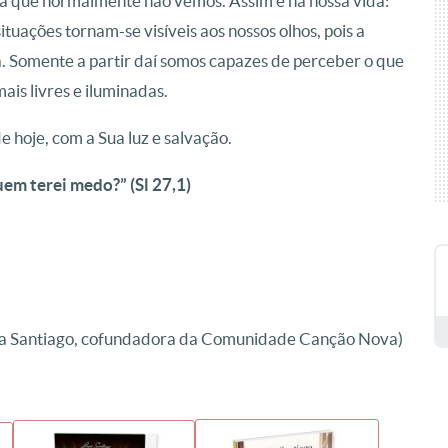
ra que normalmente não vemos. Assim é na nossa vida:
ituações tornam-se visíveis aos nossos olhos, pois a
a. Somente a partir daí somos capazes de perceber o que
ais livres e iluminadas.
 hoje, com a Sua luz e salvação.
em terei medo?” (Sl 27,1)
a Santiago, cofundadora da Comunidade Canção Nova)