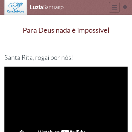
Luzia
Santiago
Para Deus nada é impossível
Santa Rita, rogai por nós!