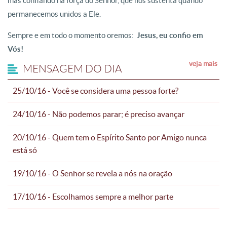
mas confiando na força do Senhor, que nos sustenta quando
permanecemos unidos a Ele.
Sempre e em todo o momento oremos:
Jesus, eu confio em
Vós!
veja mais
veja mais
veja mais
veja mais
veja mais
MENSAGEM DO DIA
25/10/16 - Você se considera uma pessoa forte?
24/10/16 - Não podemos parar; é preciso avançar
20/10/16 - Quem tem o Espírito Santo por Amigo nunca
está só
19/10/16 - O Senhor se revela a nós na oração
17/10/16 - Escolhamos sempre a melhor parte