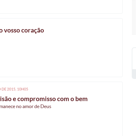
o vosso coração
O
DE
2015, 10H05
isão e compromisso com o bem
manece no amor de Deus