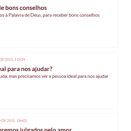
de bons conselhos
os à Palavra de Deus, para receber bons conselhos
DE
2015, 11H39
eal para nos ajudar?
a, mas precisamos ver a pessoa ideal para nos ajudar
O
DE
2015, 18H02
seremos julgados pelo amor