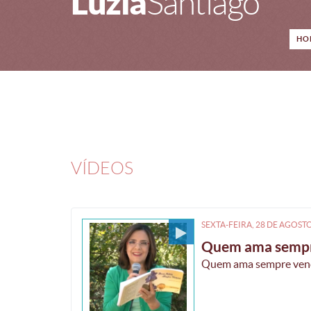
Luzia
Santiago
HO
VÍDEOS
SEXTA-FEIRA, 28
DE
AGOST
Quem ama sempr
Quem ama sempre venc