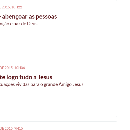
E
2015, 10H22
 abençoar as pessoas
ênção e paz de Deus
DE
2015, 10H06
te logo tudo a Jesus
tuações vividas para o grande Amigo Jesus
DE
2015, 9H15