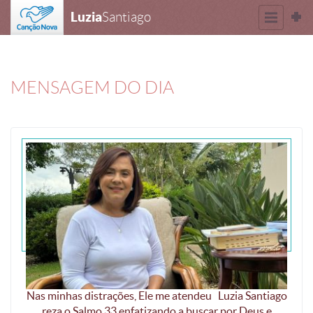
Luzia
Santiago
MENSAGEM DO DIA
Procurei o Senhor, e Ele me atendeu
Nas minhas distrações, Ele me atendeu Luzia Santiago
reza o Salmo 33 enfatizando a buscar por Deus e