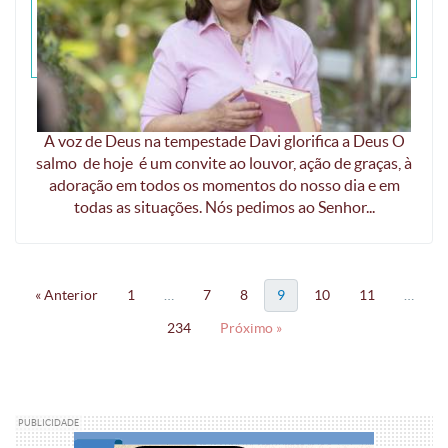
A voz de Deus na tempestade
A voz de Deus na tempestade Davi glorifica a Deus O
salmo de hoje é um convite ao louvor, ação de graças, à
adoração em todos os momentos do nosso dia e em
todas as situações. Nós pedimos ao Senhor...
« Anterior
1
…
7
8
9
10
11
…
234
Próximo »
PUBLICIDADE